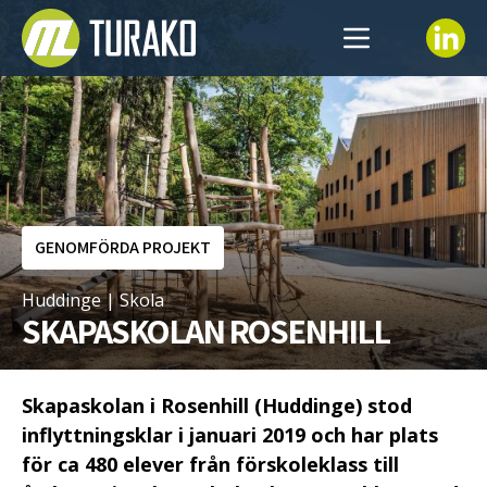
Hoppa till innehåll
Linkedi
START
VÅRA PROJEKT
VÅR VERKSAMHET
PRESS & NYHETER
VÅR PROCESS
GENOMFÖRDA PROJEKT
OM OSS
SAMARBETEN
Huddinge | Skola
SKAPASKOLAN ROSENHILL
HÅLLBARHET & SAMHÄLLSNYTTA
OM TURAKO AB
FÖRVALTNING
MEDARBETARE
Skapaskolan i Rosenhill (Huddinge) stod
KONTAKT
inflyttningsklar i januari 2019 och har plats
för ca 480 elever från förskoleklass till