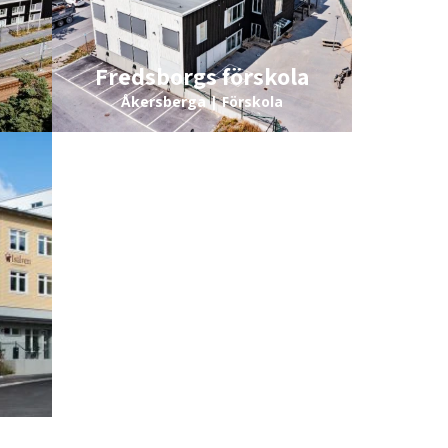
Fredsborgs förskola
Åkersberga | Förskola
Jungfrusund
Ekerö | Förskola