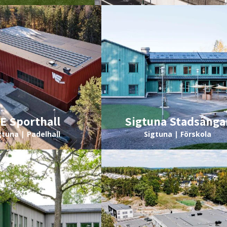
E Sporthall
Sigtuna Stadsänga
gtuna | Padelhall
Sigtuna | Förskola