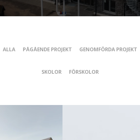
ALLA
PÅGÅENDE PROJEKT
GENOMFÖRDA PROJEKT
SKOLOR
FÖRSKOLOR