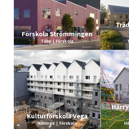
Träd
Förskola Strömmingen
Täby | Förskola
Härry
Kulturförskola Vega
Haninge | Förskola
Hä