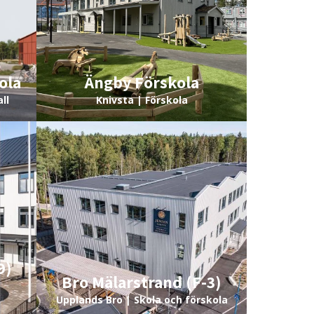
ola
Ängby Förskola
ll
Knivsta | Förskola
9)
Bro Mälarstrand (F-3)
Upplands Bro | Skola och förskola