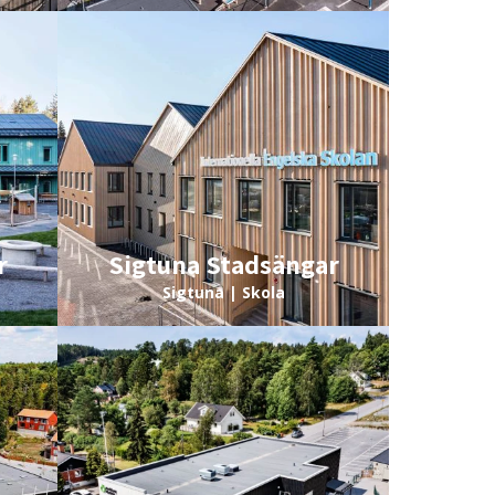
r
Sigtuna Stadsängar
Sigtuna | Skola