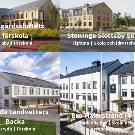
gårdsslottets
förskola
Steninge Slottsby Sk
Täby | Förskola
Sigtuna | Skola och idrottsha
da Landvetters
Bro Mälarstrand (4-
Backa
Upplands Bro | Skola och
rryda | Förskola
gymnastiksal