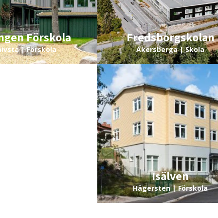
ngen Förskola
Fredsborgskolan
ivsta | Förskola
Åkersberga | Skola
ngen Förskola
Isälven
ddinge | Förskola
Hägersten | Förskola