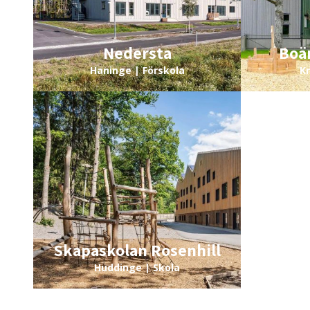
Nedersta
Boä
Haninge | Förskola
Kn
Skapaskolan Rosenhill
Solä
Huddinge | Skola
Hu